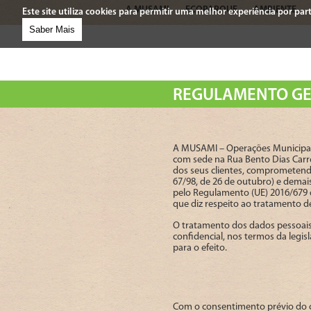
A MUSAMI
ECOPARQUE
AMBIENTE
Este site utiliza cookies para permitir uma melhor experiência por parte
Saber Mais
REGULAMENTO GE
A MUSAMI – Operações Municipais
com sede na Rua Bento Dias Carre
dos seus clientes, comprometendo
67/98, de 26 de outubro) e demais
pelo Regulamento (UE) 2016/679 d
que diz respeito ao tratamento de
O tratamento dos dados pessoais
confidencial, nos termos da legi
para o efeito.
Com o consentimento prévio do cl