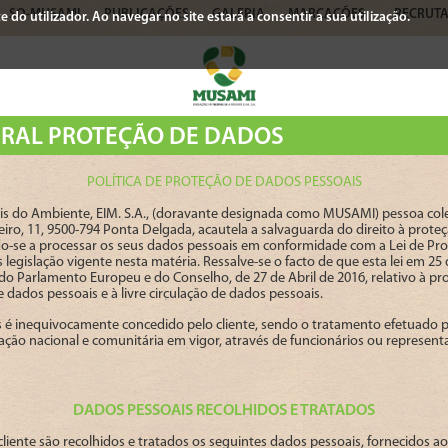
SO-MUSAMI
PUBLICAÇÕES
GALERIA
MARCAÇÕES
RECRUT
 do utilizador. Ao navegar no site estará a consentir a sua utilização.
RAL PROTEÇÃO DE DADOS
POLÍTICA DE PROTEÇÃO DE DADOS PESSOAIS
 do Ambiente, EIM. S.A., (doravante designada como MUSAMI) pessoa col
iro, 11, 9500-794 Ponta Delgada, acautela a salvaguarda do direito à prote
-se a processar os seus dados pessoais em conformidade com a Lei de Prot
 legislação vigente nesta matéria. Ressalve-se o facto de que esta lei em 25
o Parlamento Europeu e do Conselho, de 27 de Abril de 2016, relativo à pr
 dados pessoais e à livre circulação de dados pessoais.
 é inequivocamente concedido pelo cliente, sendo o tratamento efetuado
slação nacional e comunitária em vigor, através de funcionários ou represe
DADOS PESSOAIS RECOLHIDOS E TRATADOS
iente são recolhidos e tratados os seguintes dados pessoais, fornecidos ao