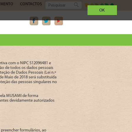
AMENTO
CONTACTOS
OK
etiva com o NIPC 512096481 e
ção de todos os dados pessoais
eção de Dados Pessoais (Lei n.º
 de Maio de 2018 será substituída
oteção das pessoas singulares no
 pela MUSAMI de forma
ntantes devidamente autorizados
 preencher formulários, ao