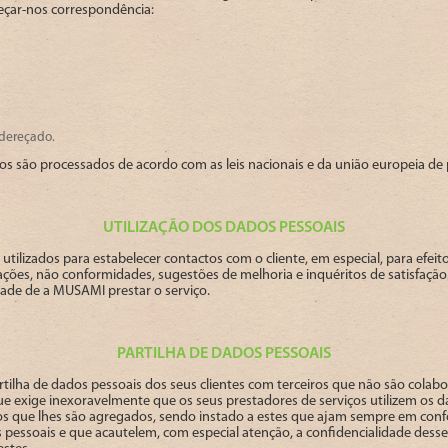
eçar-nos correspondência:
ndereçado.
os são processados de acordo com as leis nacionais e da união europeia de
UTILIZAÇÃO DOS DADOS PESSOAIS
utilizados para estabelecer contactos com o cliente, em especial, para efei
ações, não conformidades, sugestões de melhoria e inquéritos de satisfaçã
idade de a MUSAMI prestar o serviço.
PARTILHA DE DADOS PESSOAIS
tilha de dados pessoais dos seus clientes com terceiros que não são cola
ue exige inexoravelmente que os seus prestadores de serviços utilizem os 
ços que lhes são agregados, sendo instado a estes que ajam sempre em confo
 pessoais e que acautelem, com especial atenção, a confidencialidade des