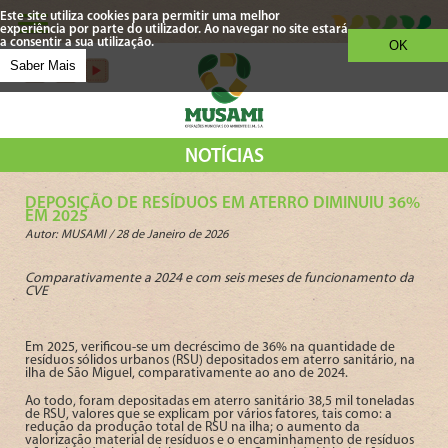
Este site utiliza cookies para permitir uma melhor
experiência por parte do utilizador. Ao navegar no site estará
a consentir a sua utilização.
OK
Saber Mais
NOTÍCIAS
DEPOSIÇÃO DE RESÍDUOS EM ATERRO DIMINUIU 36%
EM 2025
Autor: MUSAMI /
28 de Janeiro de 2026
Comparativamente a 2024 e com seis meses de funcionamento da
CVE
Em 2025, verificou-se um decréscimo de 36% na quantidade de
resíduos sólidos urbanos (RSU) depositados em aterro sanitário, na
ilha de São Miguel, comparativamente ao ano de 2024.
Ao todo, foram depositadas em aterro sanitário 38,5 mil toneladas
de RSU, valores que se explicam por vários fatores, tais como: a
redução da produção total de RSU na ilha; o aumento da
valorização material de resíduos e o encaminhamento de resíduos