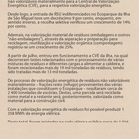
não valorizáveis materialmente para a Central de Valorização
Energética (CVE), para a respetiva valorização energética.
Desde logo, a entrada de RSU indiferenciados no Ecoparque da Ilha
de São Miguel teve um decréscimo 9 por cento, enquanto, em
sentido inverso, a recolha seletiva verificou um crescimento de 14%
por cento.
Ademais, na valorização material de resíduos (embalagens e outros
“não-embalagens”), através da separação e preparação para
reciclagem, reutilização e valorização orgânica (compostagem)
registou-se um crescimento de 25%.
A partir de julho, entrou em funcionamento a CVE da ilha, na qual
decorreram testes relacionados com o processamento de várias
misturas de resíduos e diferentes cargas a alimentar a caldeira, e
foram rececionadas mais de 19 mil toneladas de resíduos, tendo
sido tratadas mais de 13 mil toneladas.
Do processo de valorização energética de resíduos não valorizáveis
materialmente – frações resto (refugo) provenientes das várias
instalações que consitituem o Ecoparque – resultaram cerca de
2 400 toneladas de escórias. Destas, uma parcela será reciclada
como metal e a restante será, posteriormente, valorizada como
material para a construção civil.
Com a valorização energética de resíduos foi possível produzir 1
358 MWh de energia elétrica.
Deste total, foram injetados na rede elétrica pública cerca de 1 016
MWh. A quantidade remanescente foi autoconsumida pelas
instalações industriais da MUSAMI.